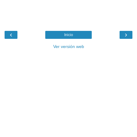
‹
›
Inicio
Ver versión web