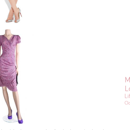
M
L
Li
Cl