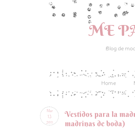
ME P
Blog de moda
Home
Mar
Vestidos para la madr
13
madrinas de boda)
2011