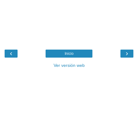
‹
›
Inicio
Ver versión web