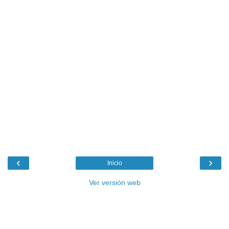
‹
›
Inicio
Ver versión web