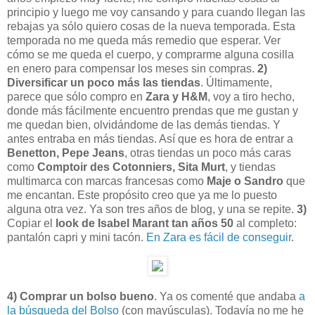
principio y luego me voy cansando y para cuando llegan las
rebajas ya sólo quiero cosas de la nueva temporada. Esta
temporada no me queda más remedio que esperar. Ver
cómo se me queda el cuerpo, y comprarme alguna cosilla
en enero para compensar los meses sin compras.
2)
Diversificar un poco más las tiendas
. Últimamente,
parece que sólo compro en
Zara y H&M
, voy a tiro hecho,
donde más fácilmente encuentro prendas que me gustan y
me quedan bien, olvidándome de las demás tiendas. Y
antes entraba en más tiendas. Así que es hora de entrar a
Benetton, Pepe Jeans
, otras tiendas un poco más caras
como
Comptoir des Cotonniers, Sita Murt
, y tiendas
multimarca con marcas francesas como
Maje o Sandro
que
me encantan. Este propósito creo que ya me lo puesto
alguna otra vez. Ya son tres años de blog, y una se repite.
3)
Copiar el
look de Isabel Marant tan años 50
al completo:
pantalón capri y mini tacón.
En Zara es fácil de conseguir
.
4) Comprar un bolso bueno
. Ya os comenté que andaba
a
la búsqueda del Bolso
(con mayúsculas). Todavía no me he