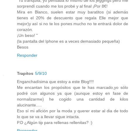
"Tu tranquila, yo pensaba lo mismo de los jeggings pero me
sorprendí cuando me los probé y al final ¡Por 8€!
Mira en Blanco, suelen estar muy baratitos (si además
tienes el 20% de descuento que regala Elle mejor que
mejor)y así si no te los pones mucho no te entrará dolor de
corazón.
¡Un beso! "
(la pantalla del Iphone es a veces demasiado pequeña)
Besos
Responder
Trapitos
5/9/10
Enganchadísima que estoy a este Blog!!!!
Me encantan los propósitos que te has marcado,yo sólo
podré con algunos ya que (aunque estoy en fase de
normalizarme) he cogido una cantidad de kilos
alucinante.....
Eso sí mi afición por la moda y querer estar al dia de todo
lo que se va a llevar sigue intacta.
P.D ¿Algún tip para rellenas rellenitas? :)
Responder