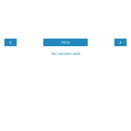
‹
›
Inicio
Ver versión web