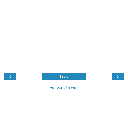
‹
›
Inicio
Ver versión web