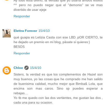
Ay todo esta divino, la verdad que yo usaría ambos estilos
^^ pero no puedo negar que el "demonio" se ve mas
divertido de usar ejeje
Responder
Elettra Forever
15/4/10
qué guapa es Letizia Casta con ese LBD. pOR CIERTO, te
he dejado un premio en mi blog, pásate si quieres:)
BESOS
Responder
Chloe
15/4/10
Sisters, la verdad es que los complementos de Hazel son
muy buenos, yo las cosas que he comprado me han salido
de buenisima calidad, mucho mejor que Bimba& Lola, que
encima son mas caros. Sino sp puedes esperar a
rebajas....
Yo tb me quedo con las dos vertientes, me gustan las dos ,
cada una para su ocasion.