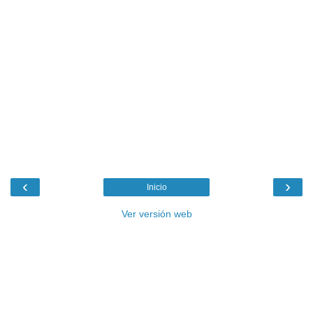
‹
›
Inicio
Ver versión web