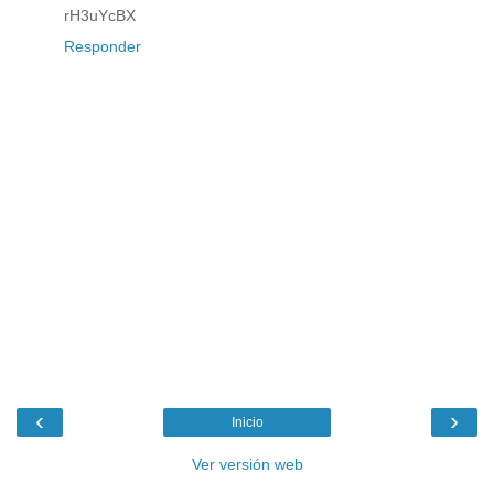
rH3uYcBX
Responder
‹
›
Inicio
Ver versión web