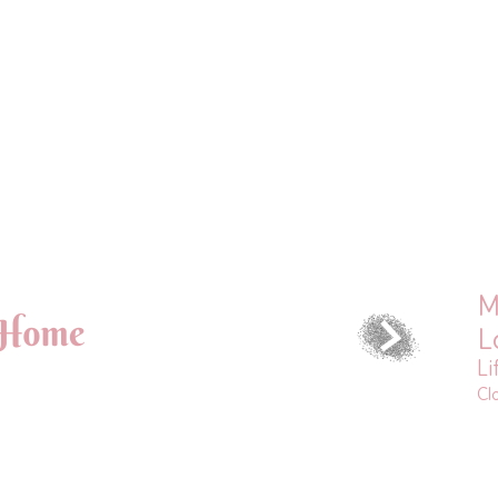
M
L
Li
Cl