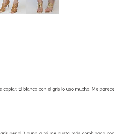
de copiar. El blanco con el gris lo uso mucho. Me parece
gris perla! :) aunq a mí me gusta más combinado con