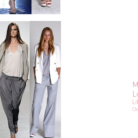
M
L
Li
Cl