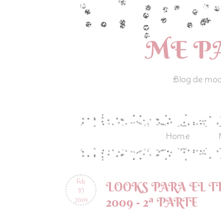
ME P
Blog de moda
Home
Feb
LOOKS PARA EL 
10
2009 - 2ª PARTE
2009