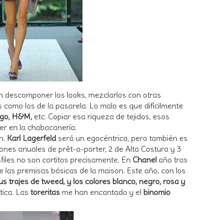
n descomponer los looks, mezclarlos con otras
 como los de la pasarela. Lo malo es que difícilmente
go, H&M,
etc. Copiar esa riqueza de tejidos, esos
aer en la chabacanería.
n.
Karl Lagerfeld
será un egocéntrico, pero también es
nes anuales de prêt-a-porter, 2 de Alta Costura y 3
iles no son cortitos precisamente. En
Chanel
año tras
 las premisas básicas de la maison. Este año, con los
sus trajes de tweed, y los colores blanco, negro, rosa y
tica. Las
toreritas
me han encantado y el
binomio