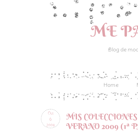
ME P
Blog de moda
Home
Oct
MIS COLECCIONE
6
VERANO 2009 (1ª 
2008