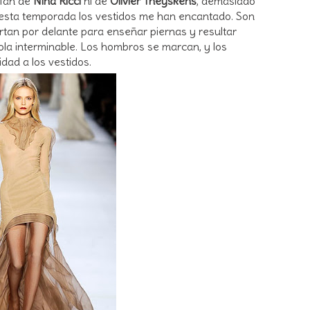
 fan de
Nina Ricci
ni de
Olivier Theyskens
, demasiado
 esta temporada los vestidos me han encantado. Son
ortan por delante para enseñar piernas y resultar
ola interminable. Los hombros se marcan, y los
dad a los vestidos.