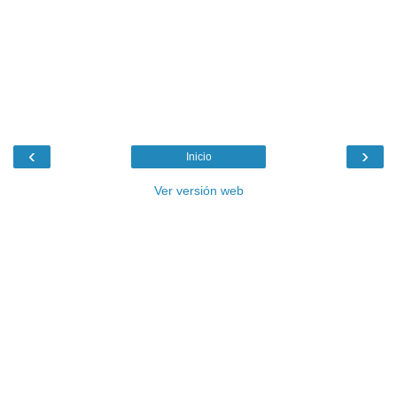
‹
›
Inicio
Ver versión web