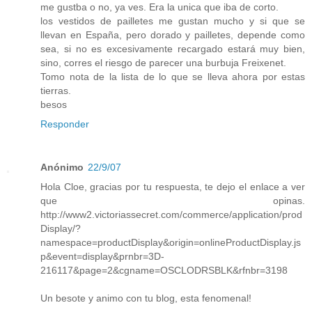
me gustba o no, ya ves. Era la unica que iba de corto.
los vestidos de pailletes me gustan mucho y si que se
llevan en España, pero dorado y pailletes, depende como
sea, si no es excesivamente recargado estará muy bien,
sino, corres el riesgo de parecer una burbuja Freixenet.
Tomo nota de la lista de lo que se lleva ahora por estas
tierras.
besos
Responder
Anónimo
22/9/07
Hola Cloe, gracias por tu respuesta, te dejo el enlace a ver
que opinas.
http://www2.victoriassecret.com/commerce/application/prod
Display/?
namespace=productDisplay&origin=onlineProductDisplay.js
p&event=display&prnbr=3D-
216117&page=2&cgname=OSCLODRSBLK&rfnbr=3198
Un besote y animo con tu blog, esta fenomenal!