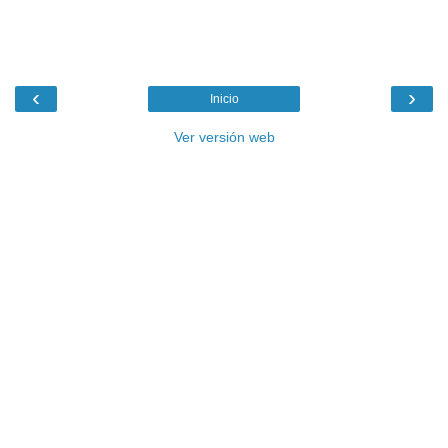
‹
›
Inicio
Ver versión web