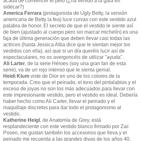
acaba de convencer el pelo (¿ha venido a la gala en
sidecar?)
America Ferrara
(protagonista de Ugly Betty, la versión
americana de Betty la fea) luce curvas con este vestido azul
palabra de honor. El secreto de que el vestido le siente así
de bien (ajustado al cuerpo pero sin marcar michelín) es una
faja de última generación que deben llevar casi todas las
actrices (hasta Jessica Alba dice que le sientan mejor los
vestidos con ella), así que si un día queréis lucir así de
espectaculares, no os avergoncéis de utilizar "ayuda".
Ali Larter
, de la serie Héroes (soy una gran fan de esta
serie), va de un rojo intenso que le sienta genial.
Heidi Klum
viste de Dior en uno de los colores de la
temporada. Creo que el peinado, el tono del pintalabios y el
exceso de joyas no son los más adecuados para llevar con
este impresionante vestido, pero el vestido es ideal. Debería
haber hecho como Ali Carter, llevar el peinado y el
maquillaje discretos para dar todo el protagonismo al
vestido.
Katherine Heigl
, de Anatomía de Grey, está
resplandeciente con este vestido blanco firmado por Zac
Posen, me gustan también los accesorios que lleva y el
peinado me recuerda a las grandes divas de los años 40.