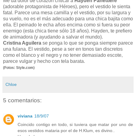
Me da dolor de corazón criticar a
Hayden Panettiere
(adorable protagonista de Héroes), pero el vestido le sienta
fatal. Parece una mesa camilla y el vestido, por su largura y
su vuelo, no es el más adecuado para una chica bajita como
ella. El peinado le echa años encima como si fuera su peor
enemigo (esta chica tiene sólo 18 años). Hayden, te prefiero
de animadora (y ayudando a salvar el mundo).
Cristina Aguilera
se ponga lo que se ponga siempre parece
una fulana. El vestido, pese a ser en tonos tan discretos
como el blanco y el negro y no tener demasiado escote,
parece vulgar y hecho con tela barata.
(Fotos: Style.com)
Chloe
5 comentarios:
viviana
18/9/07
Coincido contigo en todo, si tuviera que matar por uno de
esos vestidos mataria por el de H.Klum, es divino..