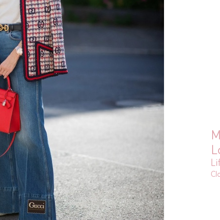
M
L
Li
Cl