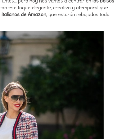
erfumes... pero hoy nos vamos a centrar en
los bolsos
con ese toque elegante, creativo y atemporal que
 italianos de Amazon
, que estarán rebajados toda