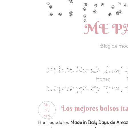
ME P
Blog de moda
Home
May
Los mejores bolsos i
27
2024
Han llegado los
Made in Italy Days de Ama