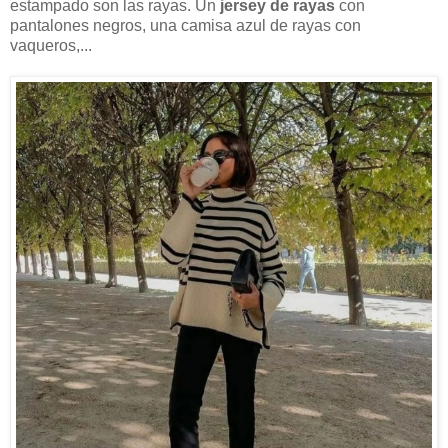
estampado son las rayas. Un
jersey de rayas
con
pantalones negros, una camisa azul de rayas con
vaqueros,...