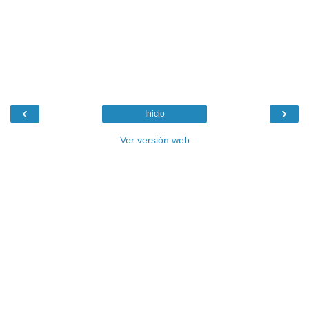
‹
›
Inicio
Ver versión web