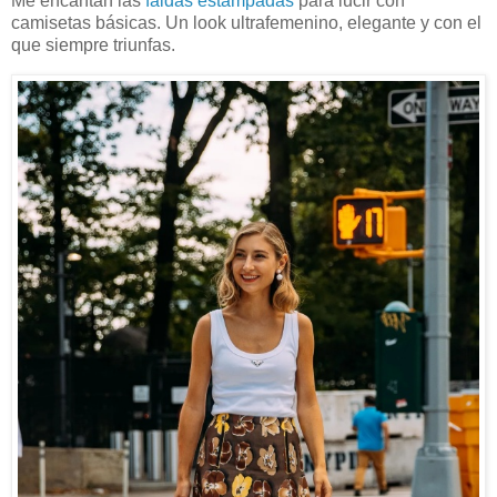
Me encantan las
faldas estampadas
para lucir con
camisetas básicas. Un look ultrafemenino, elegante y con el
que siempre triunfas.