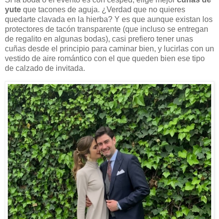
yute
que tacones de aguja. ¿Verdad que no quieres
quedarte clavada en la hierba? Y es que aunque existan los
protectores de tacón transparente (que incluso se entregan
de regalito en algunas bodas), casi prefiero tener unas
cuñas desde el principio para caminar bien, y lucirlas con un
vestido de aire romántico con el que queden bien ese tipo
de calzado de invitada.