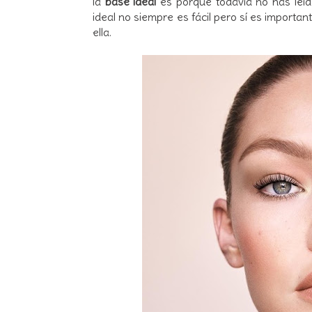
la
base ideal
es porque todavía no has leí
ideal no siempre es fácil pero sí es import
ella.