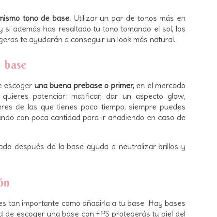
 mismo tono de base.
Utilizar un par de tonos más en
 si además has resaltado tu tono tomando el sol, los
geras te ayudarán a conseguir un look más natural.
u base
te escoger
una buena prebase o primer,
en el mercado
uieres potenciar: matificar, dar un aspecto glow,
i eres de las que tienes poco tiempo, siempre puedes
do con poca cantidad para ir añadiendo en caso de
izado después de la base ayuda a neutralizar brillos y
ión
es tan importante como añadirla a tu base. Hay bases
dad de escoger una base con FPS protegerás tu piel del