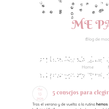
ME P
Blog de moda
Home
Oct
5 consejos para elegir
13
2020
Tras el verano y de vuelta a la rutina
hemos v