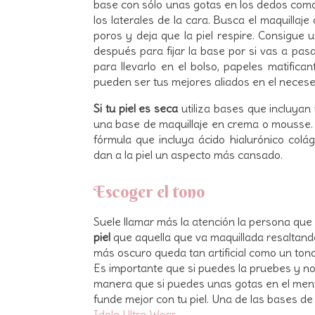
base con sólo unas gotas en los dedos como 
los laterales de la cara. Busca el maquilla
poros y deja que la piel respire. Consigue 
después para fijar la base por si vas a pa
para llevarlo en el bolso, papeles matifica
pueden ser tus mejores aliados en el necese
Si tu piel es seca
utiliza bases que incluyan 
una base de maquillaje en crema o mousse.
fórmula que incluya ácido hialurónico colá
dan a la piel un aspecto más cansado.
Escoger el tono
Suele llamar más la atención la persona que
piel
que aquella que va maquillada resaltando 
más oscuro queda tan artificial como un tono
Es importante que si puedes la pruebes y n
manera que si puedes unas gotas en el mentó
funde mejor con tu piel. Una de las bases de
Idole Ultra Wear
.