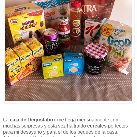
La
caja de Degustabox
me llega mensualmente con
muchas sorpresas y esta vez ha traído
cereales
perfectos
para mi desayuno y para el de los peques de la casa.