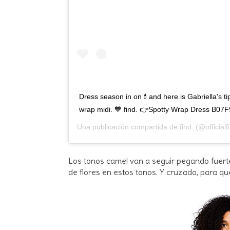
Dress season in on💄and here is Gabriella's ti
wrap midi. 💙 find. 👉Spotty Wrap Dress B
Una publicación compartida de
find.
(@officialf
Los tonos camel van a seguir pegando fuert
de flores en estos tonos. Y cruzado, para qu