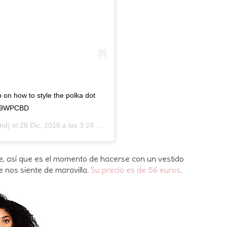
p on how to style the polka dot
07F9WPCBD
ind) el
28 Dic, 2018 a las 3:24 PST
e, así que es el momento de hacerse con un vestido
e nos siente de maravilla.
Su precio es de 56 euros
.