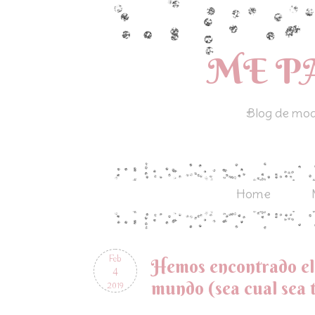
ME P
Blog de moda
Home
Feb
Hemos encontrado el 
4
mundo (sea cual sea t
2019