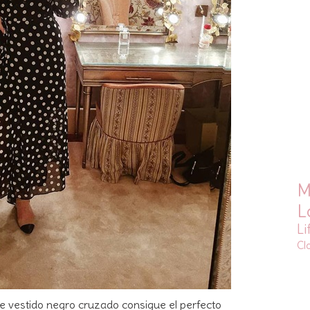
M
L
Li
Cl
te vestido negro cruzado consigue el perfecto