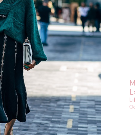
M
L
Li
Cl