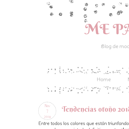
ME P
Blog de moda
Home
Nov
Tendencias otoño 201
7
2018
Entre todos los colores que están triunfand