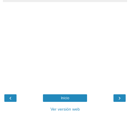
‹
›
Inicio
Ver versión web