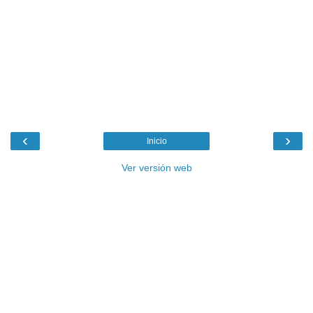
‹
›
Inicio
Ver versión web