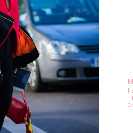
M
L
Li
Cl