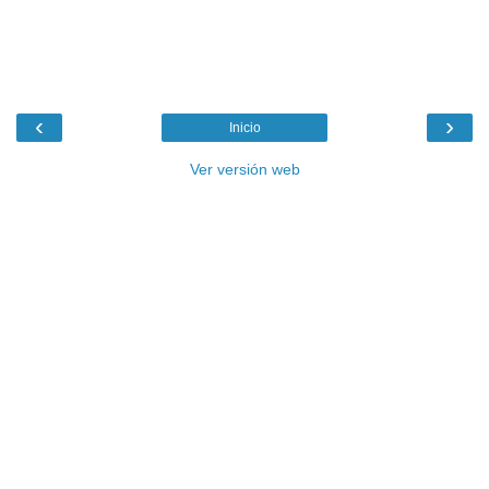
‹
›
Inicio
Ver versión web