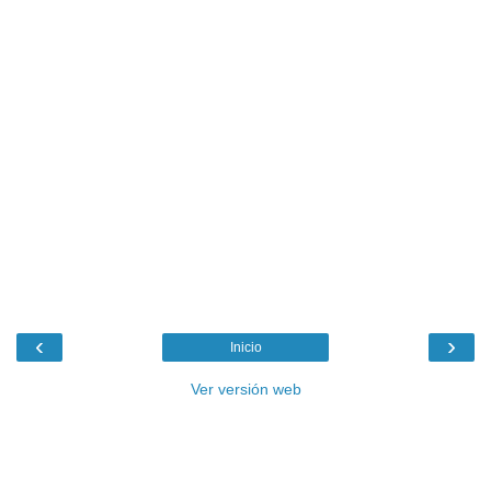
‹
›
Inicio
Ver versión web