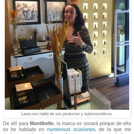
Laura nos habló de sus productos y nutricosméticos
De allí para
Montibello
, la marca os sonará porque de ella
os he hablado en
numerosas ocasiones
, de la que me