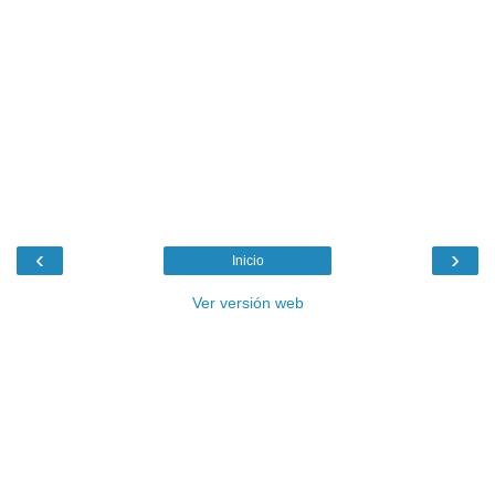
‹
›
Inicio
Ver versión web