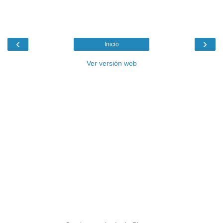
‹
›
Inicio
Ver versión web