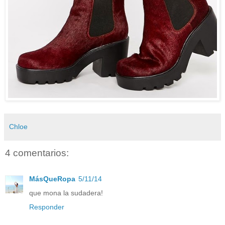
Chloe
4 comentarios:
MásQueRopa
5/11/14
que mona la sudadera!
Responder