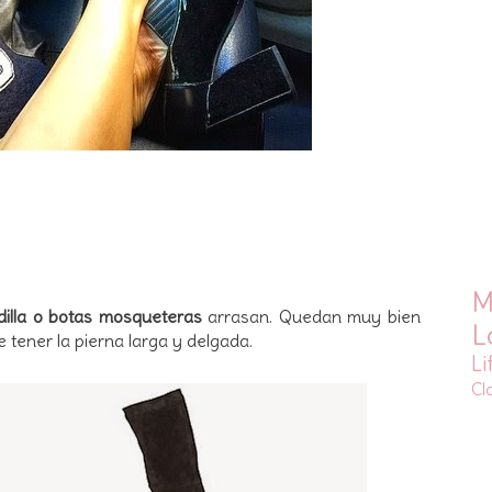
M
dilla o botas mosqueteras
arrasan. Quedan muy bien
L
 tener la pierna larga y delgada.
Li
Cl