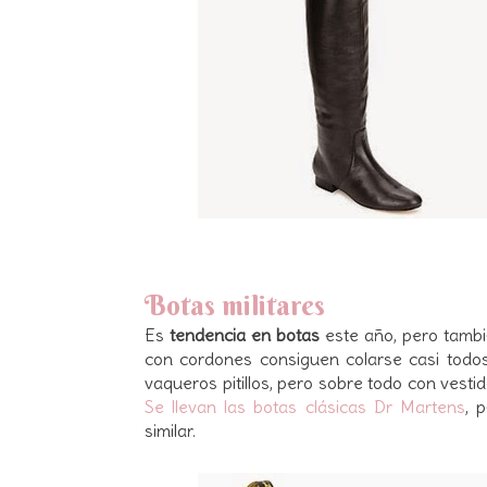
Botas militares
Es
tendencia en botas
este año, pero también
con cordones consiguen colarse casi todo
vaqueros pitillos, pero sobre todo con vest
Se llevan las botas clásicas Dr Martens
, 
similar.