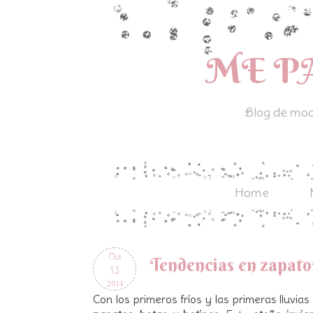
ME P
Blog de moda
Home
Oct
Tendencias en zapato
13
2014
Con los primeros fríos y las primeras lluvia