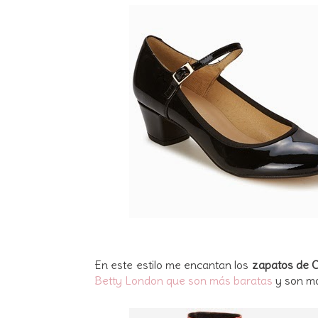
En este estilo me encantan los
zapatos de C
Betty London que son más baratas
y son mo