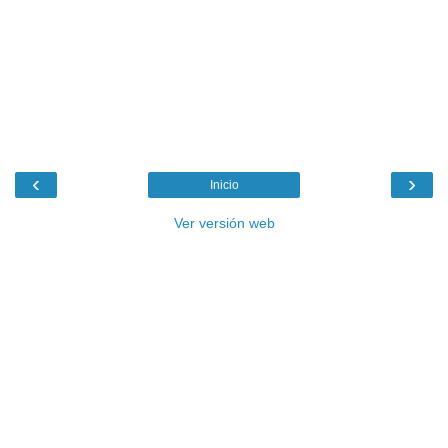
‹
›
Inicio
Ver versión web