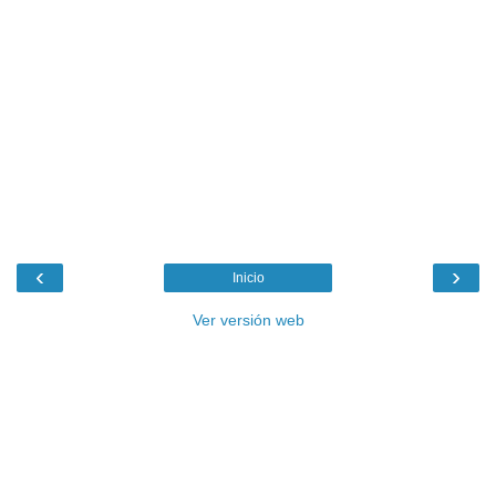
‹
›
Inicio
Ver versión web