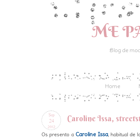
ME P
Blog de moda
Home
Sep
Caroline Issa, streets
24
2012
Caroline Issa
Os
presento a
, habitual de 