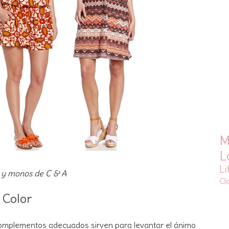
M
L
Li
s y monos de
C & A
Cl
Color
omplementos adecuados sirven para levantar el ánimo