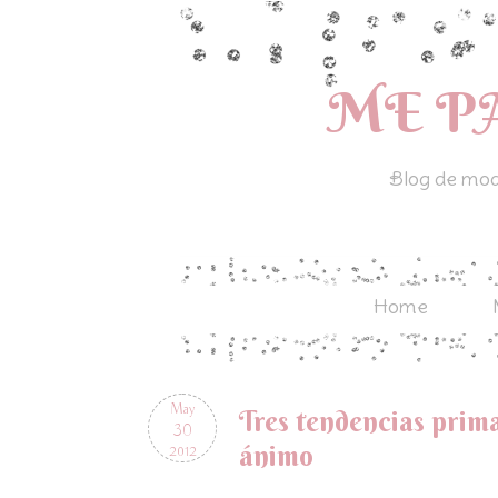
ME P
Blog de moda
Home
May
Tres tendencias prim
30
ánimo
2012