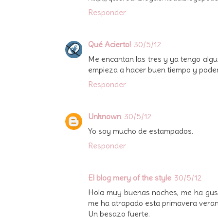
Responder
Qué Acierto!
30/5/12
Me encantan las tres y ya tengo alg
empieza a hacer buen tiempo y podemo
Responder
Unknown
30/5/12
Yo soy mucho de estampados.
Responder
El blog mery of the style
30/5/12
Hola muy buenas noches, me ha gust
me ha atrapado esta primavera veran
Un besazo fuerte.