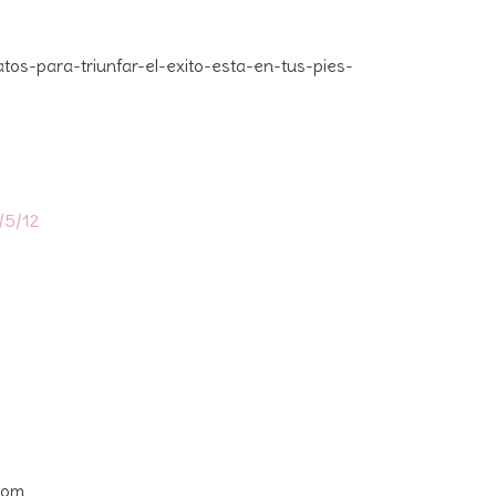
tos-para-triunfar-el-exito-esta-en-tus-pies-
/5/12
com