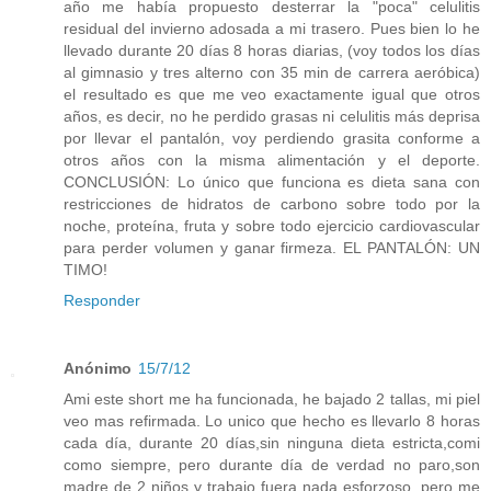
año me había propuesto desterrar la "poca" celulitis
residual del invierno adosada a mi trasero. Pues bien lo he
llevado durante 20 días 8 horas diarias, (voy todos los días
al gimnasio y tres alterno con 35 min de carrera aeróbica)
el resultado es que me veo exactamente igual que otros
años, es decir, no he perdido grasas ni celulitis más deprisa
por llevar el pantalón, voy perdiendo grasita conforme a
otros años con la misma alimentación y el deporte.
CONCLUSIÓN: Lo único que funciona es dieta sana con
restricciones de hidratos de carbono sobre todo por la
noche, proteína, fruta y sobre todo ejercicio cardiovascular
para perder volumen y ganar firmeza. EL PANTALÓN: UN
TIMO!
Responder
Anónimo
15/7/12
Ami este short me ha funcionada, he bajado 2 tallas, mi piel
veo mas refirmada. Lo unico que hecho es llevarlo 8 horas
cada día, durante 20 días,sin ninguna dieta estricta,comi
como siempre, pero durante día de verdad no paro,son
madre de 2 niños y trabajo fuera nada esforzoso, pero me