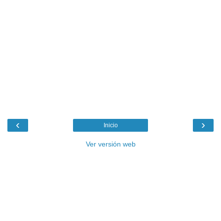
‹
›
Inicio
Ver versión web