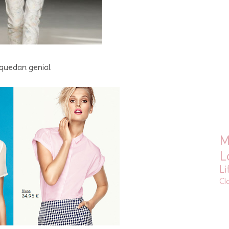
 quedan genial.
M
L
Li
Cl