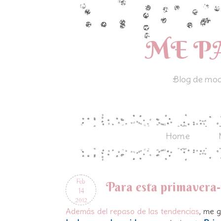
ME P
Blog de moda
Home
Feb
Para esta primavera-
14
2012
Además del repaso de las tendencias
, me 