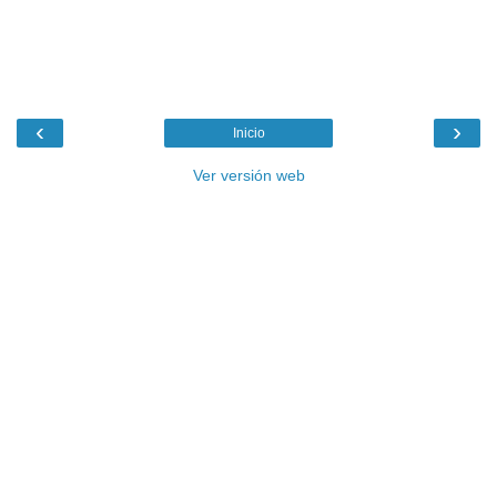
‹
›
Inicio
Ver versión web