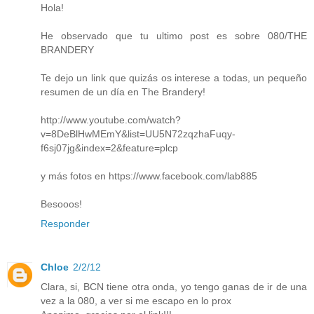
Hola!
He observado que tu ultimo post es sobre 080/THE
BRANDERY
Te dejo un link que quizás os interese a todas, un pequeño
resumen de un día en The Brandery!
http://www.youtube.com/watch?
v=8DeBlHwMEmY&list=UU5N72zqzhaFuqy-
f6sj07jg&index=2&feature=plcp
y más fotos en https://www.facebook.com/lab885
Besooos!
Responder
Chloe
2/2/12
Clara, si, BCN tiene otra onda, yo tengo ganas de ir de una
vez a la 080, a ver si me escapo en lo prox