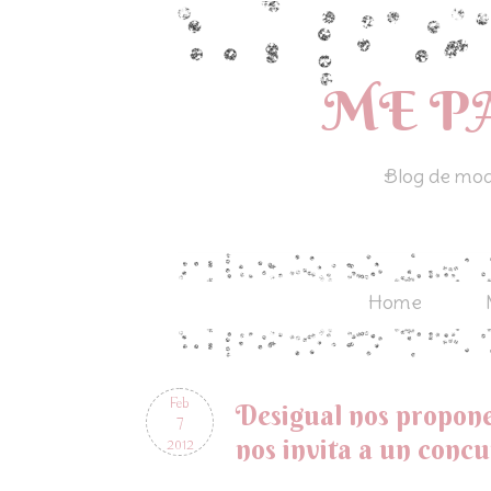
ME P
Blog de moda
Home
Feb
Desigual nos propon
7
nos invita a un conc
2012