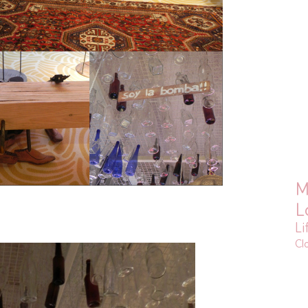
M
L
Li
Cl