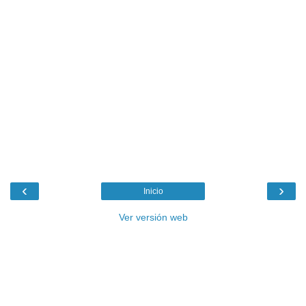
‹
›
Inicio
Ver versión web