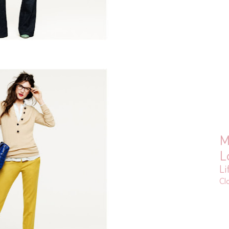
M
L
Li
Cl