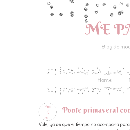
ME P
Blog de moda
Home
Ene
Ponte primaveral con
18
2012
Vale, ya sé que el tiempo no acompaña para