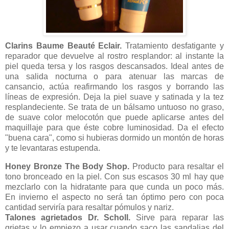
Clarins Baume Beauté Eclair.
Tratamiento desfatigante y
reparador que devuelve al rostro resplandor: al instante la
piel queda tersa y los rasgos descansados. Ideal antes de
una salida nocturna o para atenuar las marcas de
cansancio, actúa reafirmando los rasgos y borrando las
líneas de expresión. Deja la piel suave y satinada y la tez
resplandeciente. Se trata de un bálsamo untuoso no graso,
de suave color melocotón que puede aplicarse antes del
maquillaje para que éste cobre luminosidad. Da el efecto
"buena cara", como si hubieras dormido un montón de horas
y te levantaras estupenda.
Honey Bronze The Body Shop.
Producto para resaltar el
tono bronceado en la piel. Con sus escasos 30 ml hay que
mezclarlo con la hidratante para que cunda un poco más.
En invierno el aspecto no será tan óptimo pero con poca
cantidad serviría para resaltar pómulos y nariz.
Talones agrietados Dr. Scholl.
Sirve para reparar las
grietas y lo empiezo a usar cuando saco las sandalias del