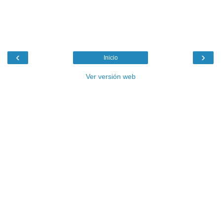
‹
›
Inicio
Ver versión web