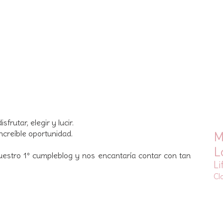
frutar, elegir y lucir.
ncreíble oportunidad.
M
L
estro 1º cumpleblog y nos encantaría contar con tan
Li
Cl