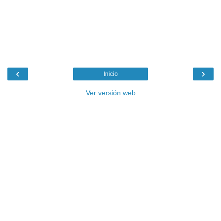
‹
›
Inicio
Ver versión web