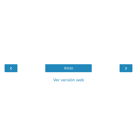
‹
›
Inicio
Ver versión web