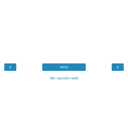
‹
›
Inicio
Ver versión web