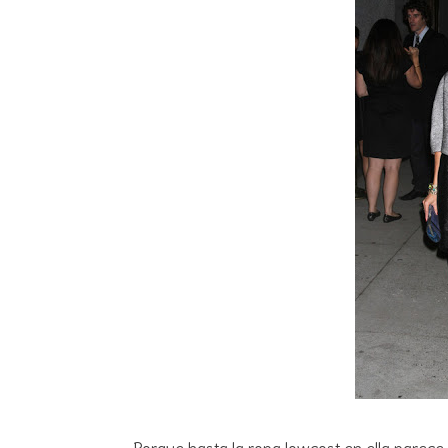
Porque hasta la ropa lowcost en ella parece d