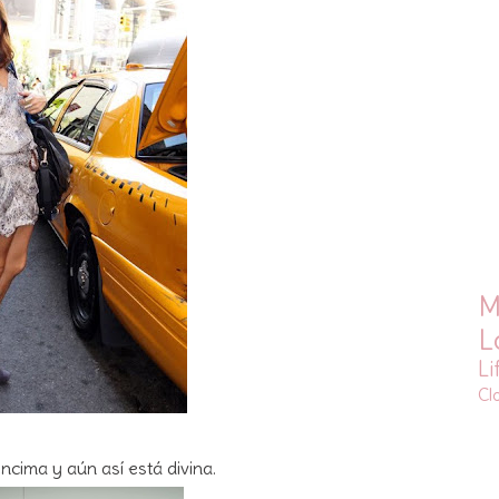
M
L
Li
Cl
ncima y aún así está divina.