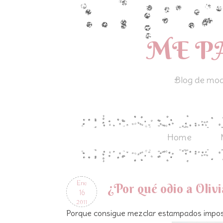
ME P
Blog de moda
Home
Ene
¿Por qué odio a Oliv
16
2011
Porque consigue mezclar estampados imposib