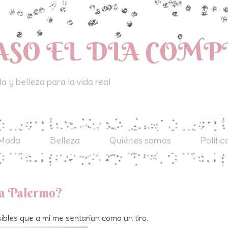
ASO EL DIA COM
 y belleza para la vida real
Moda
Belleza
Quiénes somos
Polític
ia Palermo?
les que a mí me sentarían como un tiro.