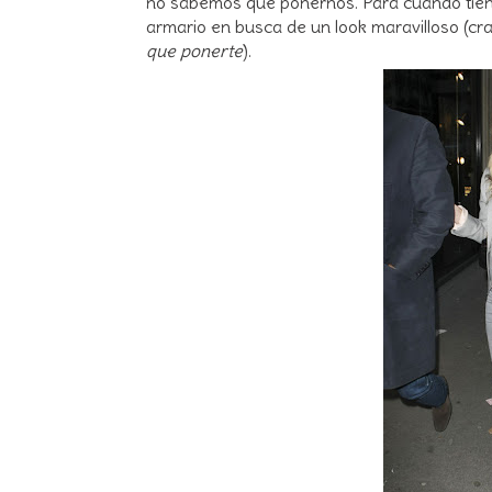
no sabemos qué ponernos. Para cuando tiene
armario en busca de un look maravilloso (cr
que ponerte
).