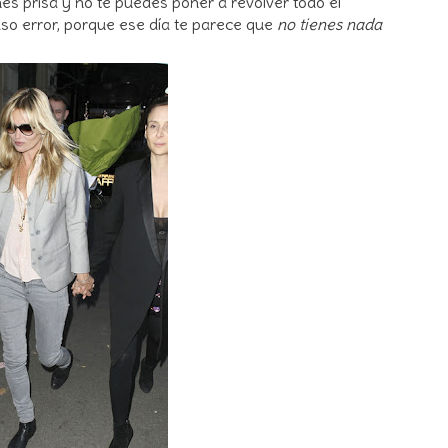
s prisa y no te puedes poner a revolver todo el
aso error, porque ese día te parece que
no tienes nada