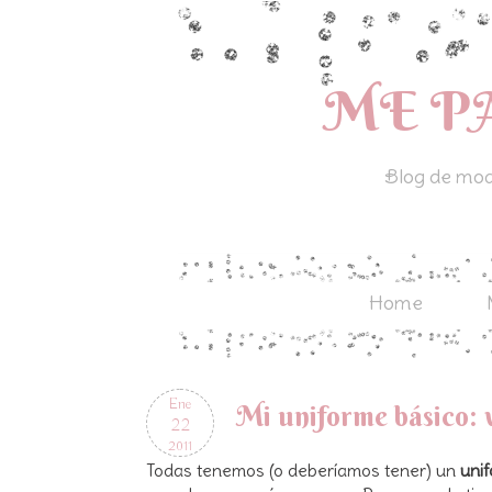
ME P
Blog de moda
Home
Ene
Mi uniforme básico: 
22
2011
Todas tenemos (o deberíamos tener) un
uni